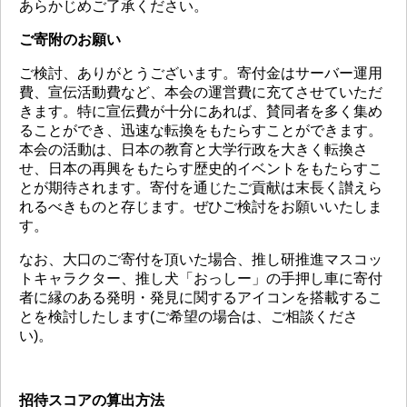
あらかじめご了承ください。
ご寄附のお願い
ご検討、ありがとうございます。寄付金はサーバー運用
費、宣伝活動費など、本会の運営費に充てさせていただ
きます。特に宣伝費が十分にあれば、賛同者を多く集め
ることができ、迅速な転換をもたらすことができます。
本会の活動は、日本の教育と大学行政を大きく転換さ
せ、日本の再興をもたらす歴史的イベントをもたらすこ
とが期待されます。寄付を通じたご貢献は末長く讃えら
れるべきものと存じます。ぜひご検討をお願いいたしま
す。
なお、大口のご寄付を頂いた場合、推し研推進マスコッ
トキャラクター、推し犬「おっしー」の手押し車に寄付
者に縁のある発明・発見に関するアイコンを搭載するこ
とを検討したします(ご希望の場合は、ご相談くださ
い)。
招待スコアの算出方法