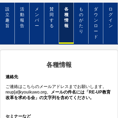
設
活
メ
賛
各
も
ダ
ロ
立
動
ン
同
種
の
ウ
グ
趣
報
バ
す
情
が
ン
イ
旨
告
ー
る
報
た
ロ
ン
り
ー
ド
各種情報
連絡先
ご連絡はこちらのメールアドレスまでお願いします。
reup[at]kyouikuwo.org。
メールの件名には「RE-UP教育
改革を求める会」の文字列を含めてください。
セミナーなど