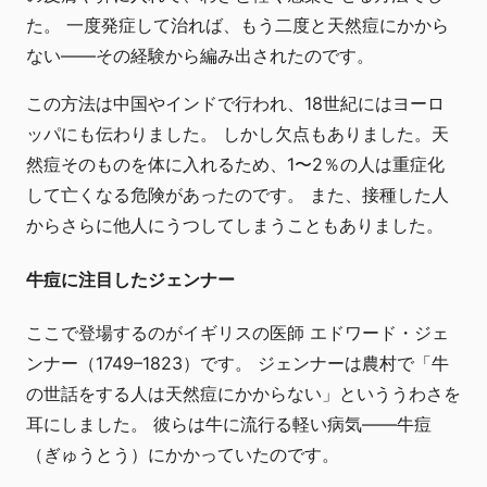
た。 一度発症して治れば、もう二度と天然痘にかから
ない――その経験から編み出されたのです。
この方法は中国やインドで行われ、18世紀にはヨーロ
ッパにも伝わりました。 しかし欠点もありました。天
然痘そのものを体に入れるため、1〜2％の人は重症化
して亡くなる危険があったのです。 また、接種した人
からさらに他人にうつしてしまうこともありました。
牛痘に注目したジェンナー
ここで登場するのがイギリスの医師 エドワード・ジェ
ンナー（1749–1823）です。 ジェンナーは農村で「牛
の世話をする人は天然痘にかからない」といううわさを
耳にしました。 彼らは牛に流行る軽い病気――牛痘
（ぎゅうとう）にかかっていたのです。