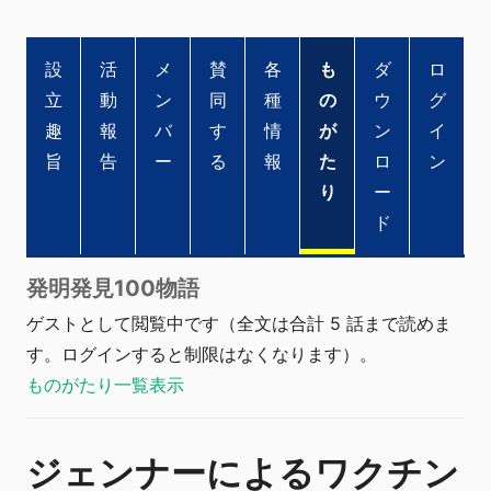
設
活
メ
賛
各
も
ダ
ロ
立
動
ン
同
種
の
ウ
グ
趣
報
バ
す
情
が
ン
イ
旨
告
ー
る
報
た
ロ
ン
り
ー
ド
発明発見100物語
ゲストとして閲覧中です（全文は合計 5 話まで読めま
す。ログインすると制限はなくなります）。
ものがたり一覧表示
ジェンナーによるワクチン