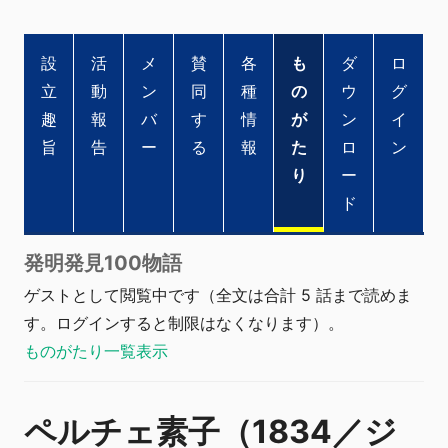
設
活
メ
賛
各
も
ダ
ロ
立
動
ン
同
種
の
ウ
グ
趣
報
バ
す
情
が
ン
イ
旨
告
ー
る
報
た
ロ
ン
り
ー
ド
発明発見100物語
ゲストとして閲覧中です（全文は合計 5 話まで読めま
す。ログインすると制限はなくなります）。
ものがたり一覧表示
ペルチェ素子（1834／ジ