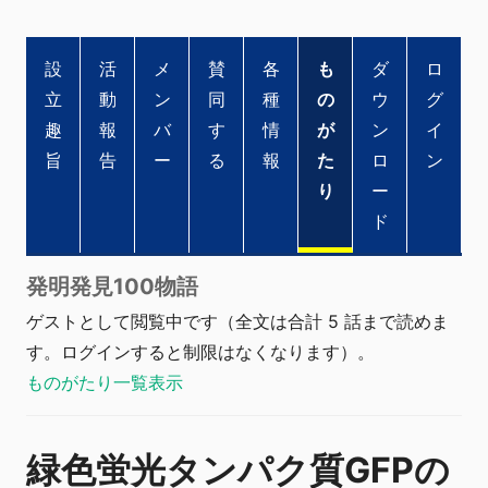
設
活
メ
賛
各
も
ダ
ロ
立
動
ン
同
種
の
ウ
グ
趣
報
バ
す
情
が
ン
イ
旨
告
ー
る
報
た
ロ
ン
り
ー
ド
発明発見100物語
ゲストとして閲覧中です（全文は合計 5 話まで読めま
す。ログインすると制限はなくなります）。
ものがたり一覧表示
緑色蛍光タンパク質GFPの